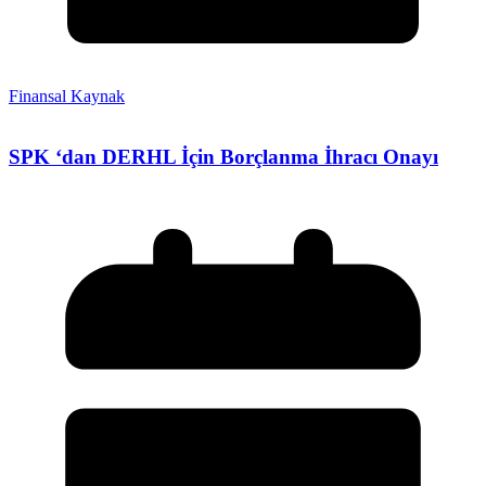
Finansal Kaynak
SPK ‘dan DERHL İçin Borçlanma İhracı Onayı