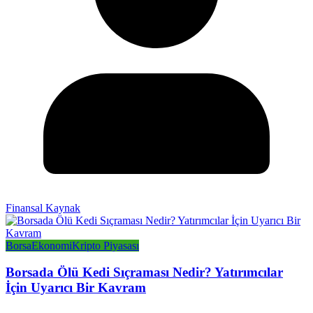
Finansal Kaynak
Borsa
Ekonomi
Kripto Piyasası
Borsada Ölü Kedi Sıçraması Nedir? Yatırımcılar
İçin Uyarıcı Bir Kavram