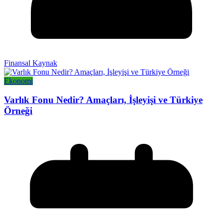
Finansal Kaynak
Ekonomi
Varlık Fonu Nedir? Amaçları, İşleyişi ve Türkiye
Örneği