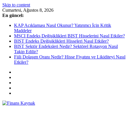
Skip to content
Cumartesi, Ağustos 8, 2026
En güncel:
KAP Açıklaması Nasıl Okunur? Yatırımcı İçin Kritik
Maddeler
MSCI Endeks Değişiklikleri BIST Hisselerini Nasıl Etkiler?
BIST Endeks Değişiklikleri Hisseleri Nasıl Etkiler?
BIST Sektör Endeksleri Nedir? Sektörel Rotasyon Nasıl
Takip Edilir?
Fiili Dolaşım Oranı Nedir? Hisse Fiyatını ve Likiditeyi Nasıl
Etkiler?