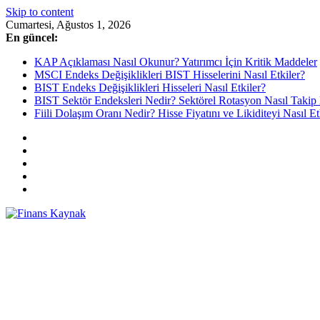
Skip to content
Cumartesi, Ağustos 1, 2026
En güncel:
KAP Açıklaması Nasıl Okunur? Yatırımcı İçin Kritik Maddeler
MSCI Endeks Değişiklikleri BIST Hisselerini Nasıl Etkiler?
BIST Endeks Değişiklikleri Hisseleri Nasıl Etkiler?
BIST Sektör Endeksleri Nedir? Sektörel Rotasyon Nasıl Takip 
Fiili Dolaşım Oranı Nedir? Hisse Fiyatını ve Likiditeyi Nasıl Et