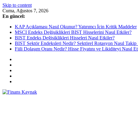
Skip to content
Cuma, Ağustos 7, 2026
En güncel:
KAP Açıklaması Nasıl Okunur? Yatırımcı İçin Kritik Maddeler
MSCI Endeks Değişiklikleri BIST Hisselerini Nasıl Etkiler?
BIST Endeks Değişiklikleri Hisseleri Nasıl Etkiler?
BIST Sektör Endeksleri Nedir? Sektörel Rotasyon Nasıl Takip 
Fiili Dolaşım Oranı Nedir? Hisse Fiyatını ve Likiditeyi Nasıl Et