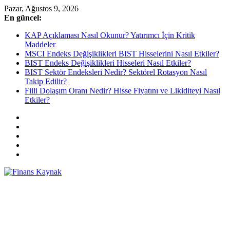
Skip
Pazar, Ağustos 9, 2026
to
En güncel:
content
KAP Açıklaması Nasıl Okunur? Yatırımcı İçin Kritik
Maddeler
MSCI Endeks Değişiklikleri BIST Hisselerini Nasıl Etkiler?
BIST Endeks Değişiklikleri Hisseleri Nasıl Etkiler?
BIST Sektör Endeksleri Nedir? Sektörel Rotasyon Nasıl
Takip Edilir?
Fiili Dolaşım Oranı Nedir? Hisse Fiyatını ve Likiditeyi Nasıl
Etkiler?