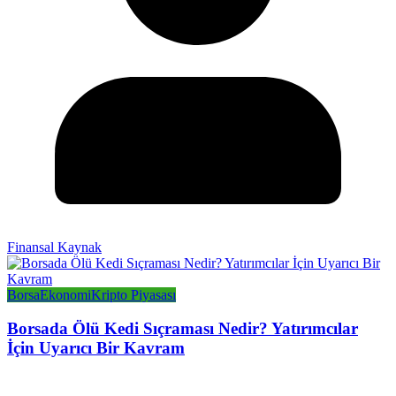
Finansal Kaynak
Borsa
Ekonomi
Kripto Piyasası
Borsada Ölü Kedi Sıçraması Nedir? Yatırımcılar
İçin Uyarıcı Bir Kavram