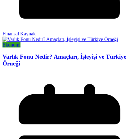
Finansal Kaynak
Ekonomi
Varlık Fonu Nedir? Amaçları, İşleyişi ve Türkiye
Örneği