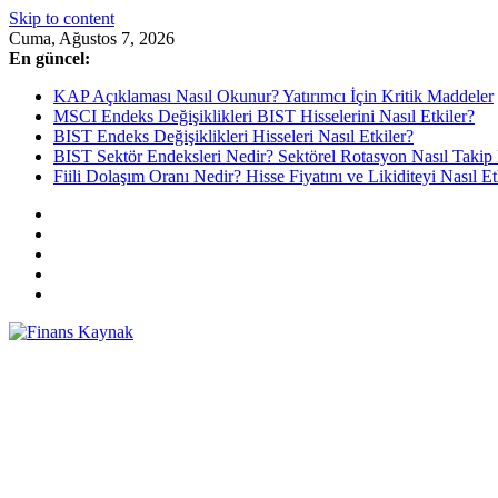
Skip to content
Cuma, Ağustos 7, 2026
En güncel:
KAP Açıklaması Nasıl Okunur? Yatırımcı İçin Kritik Maddeler
MSCI Endeks Değişiklikleri BIST Hisselerini Nasıl Etkiler?
BIST Endeks Değişiklikleri Hisseleri Nasıl Etkiler?
BIST Sektör Endeksleri Nedir? Sektörel Rotasyon Nasıl Takip 
Fiili Dolaşım Oranı Nedir? Hisse Fiyatını ve Likiditeyi Nasıl Et