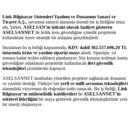
Link Bilgisayar Sistemleri Yazılımı ve Donanımı Sanayi ve
Ticaret A.Ş.
, savunma sanayii alanında önemli bir iş birliğine imza
attı. Şirket,
ASELSAN’ın iştiraki olarak faaliyet gösteren
ASELSANNET
ile kritik tesis güvenliğine yönelik projelerde
kullanılmak üzere stratejik bir anlaşma gerçekleştirdi.
İmzalanan bu iş birliği kapsamında,
KDV dahil 302.557.696,20 TL
tutarında ürün ve yazılım siparişi onayı
alındı. Siparişin, yıl
sonuna kadar teslim edilmesi planlanıyor. Söz konusu teslimat; kamu
güvenliğine odaklanan projelerde kullanılacak
ileri güvenlik
teknolojileri
çözümlerini kapsıyor.
ASELSANNET tarafından yönetilen projelere sağlanacak donanım
ve yazılım desteği, Türkiye’nin
yerli ve milli savunma teknolojileri
alanındaki vizyonuna da doğrudan katkı sunacak. Bu iş birliği,
Link
Bilgisayar’ın mühendislik kabiliyetleri
ile
ASELSANNET’in
sektörel liderliğini
bir araya getirerek güvenlik teknolojilerinde yeni
bir sinerji oluşturuyor.