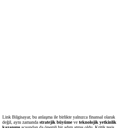
Link Bilgisayar, bu anlaşma ile birlikte yalnızca finansal olarak
değil, aynı zamanda
stratejik büyüme
ve
teknolojik yetkinlik
kazanımı
açısından da önemli bir adım atmış oldu. Kritik tesis