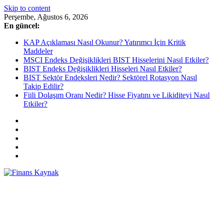
Skip to content
Perşembe, Ağustos 6, 2026
En güncel:
KAP Açıklaması Nasıl Okunur? Yatırımcı İçin Kritik
Maddeler
MSCI Endeks Değişiklikleri BIST Hisselerini Nasıl Etkiler?
BIST Endeks Değişiklikleri Hisseleri Nasıl Etkiler?
BIST Sektör Endeksleri Nedir? Sektörel Rotasyon Nasıl
Takip Edilir?
Fiili Dolaşım Oranı Nedir? Hisse Fiyatını ve Likiditeyi Nasıl
Etkiler?