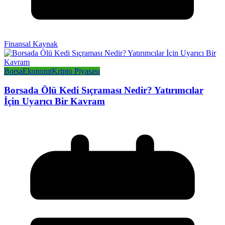
Finansal Kaynak
Borsa
Ekonomi
Kripto Piyasası
Borsada Ölü Kedi Sıçraması Nedir? Yatırımcılar
İçin Uyarıcı Bir Kavram