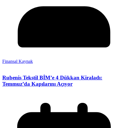
Finansal Kaynak
Rubenis Tekstil BİM’e 4 Dükkan Kiraladı:
Temmuz’da Kapılarını Açıyor