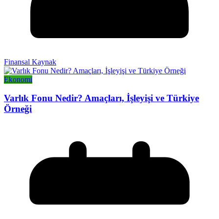
Finansal Kaynak
Ekonomi
Varlık Fonu Nedir? Amaçları, İşleyişi ve Türkiye
Örneği