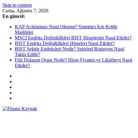
Skip to content
Cuma, Ağustos 7, 2026
En güncel:
KAP Açıklaması Nasıl Okunur? Yatırımcı İçin Kritik
Maddeler
MSCI Endeks Değişiklikleri BIST Hisselerini Nasıl Etkiler?
BIST Endeks Değişiklikleri Hisseleri Nasıl Etkiler?
BIST Sektör Endeksleri Nedir? Sektörel Rotasyon Nasıl
Takip Edilir?
Fiili Dolaşım Oranı Nedir? Hisse Fiyatını ve Likiditeyi Nasıl
Etkiler?