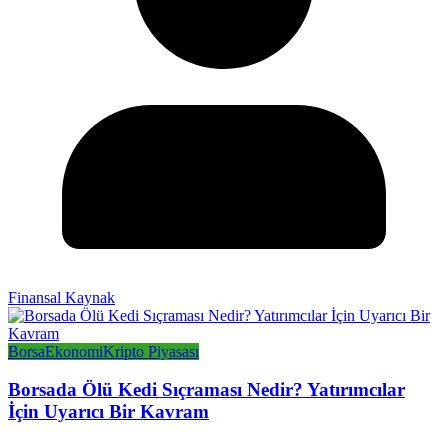
Finansal Kaynak
Borsa
Ekonomi
Kripto Piyasası
Borsada Ölü Kedi Sıçraması Nedir? Yatırımcılar
İçin Uyarıcı Bir Kavram