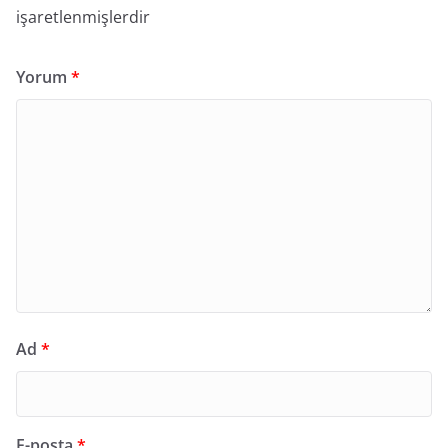
işaretlenmişlerdir
Yorum
*
Ad
*
E-posta
*