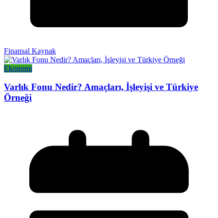
Finansal Kaynak
Ekonomi
Varlık Fonu Nedir? Amaçları, İşleyişi ve Türkiye
Örneği