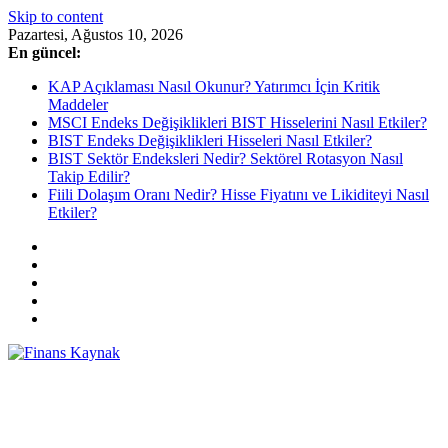
Skip to content
Pazartesi, Ağustos 10, 2026
En güncel:
KAP Açıklaması Nasıl Okunur? Yatırımcı İçin Kritik
Maddeler
MSCI Endeks Değişiklikleri BIST Hisselerini Nasıl Etkiler?
BIST Endeks Değişiklikleri Hisseleri Nasıl Etkiler?
BIST Sektör Endeksleri Nedir? Sektörel Rotasyon Nasıl
Takip Edilir?
Fiili Dolaşım Oranı Nedir? Hisse Fiyatını ve Likiditeyi Nasıl
Etkiler?