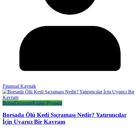
Finansal Kaynak
Borsa
Ekonomi
Kripto Piyasası
Borsada Ölü Kedi Sıçraması Nedir? Yatırımcılar
İçin Uyarıcı Bir Kavram