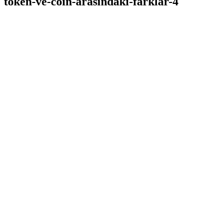
token-ve-coin-arasindaki-farklar-4