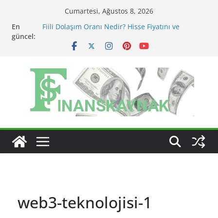
Skip
Cumartesi, Ağustos 8, 2026
to
En
Fiili Dolaşım Oranı Nedir? Hisse Fiyatını ve
content
güncel:
Likiditeyi Nasıl Etkiler?
KAP Açıklaması Nasıl Okunur? Yatırımcı İçin Kritik
Maddeler
MSCI Endeks Değişiklikleri BIST Hisselerini Nasıl
Etkiler?
BIST Endeks Değişiklikleri Hisseleri Nasıl Etkiler?
BIST Sektör Endeksleri Nedir? Sektörel Rotasyon
Nasıl Takip Edilir?
web3-teknolojisi-1