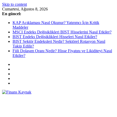
Skip to content
Cumartesi, Ağustos 8, 2026
En güncel:
KAP Açıklaması Nasıl Okunur? Yatırımcı İçin Kritik
Maddeler
MSCI Endeks Değişiklikleri BIST Hisselerini Nasıl Etkiler?
BIST Endeks Değişiklikleri Hisseleri Nasıl Etkiler?
BIST Sektör Endeksleri Nedir? Sektörel Rotasyon Nasıl
Takip Edilir?
Fiili Dolaşım Oranı Nedir? Hisse Fiyatını ve Likiditeyi Nasıl
Etkiler?