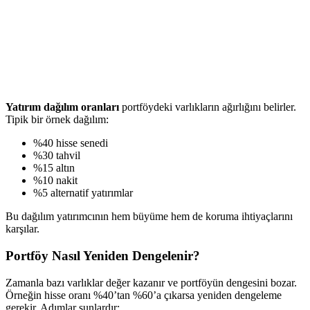
Yatırım dağılım oranları
portföydeki varlıkların ağırlığını belirler.
Tipik bir örnek dağılım:
%40 hisse senedi
%30 tahvil
%15 altın
%10 nakit
%5 alternatif yatırımlar
Bu dağılım yatırımcının hem büyüme hem de koruma ihtiyaçlarını
karşılar.
Portföy Nasıl Yeniden Dengelenir?
Zamanla bazı varlıklar değer kazanır ve portföyün dengesini bozar.
Örneğin hisse oranı %40’tan %60’a çıkarsa yeniden dengeleme
gerekir. Adımlar şunlardır: