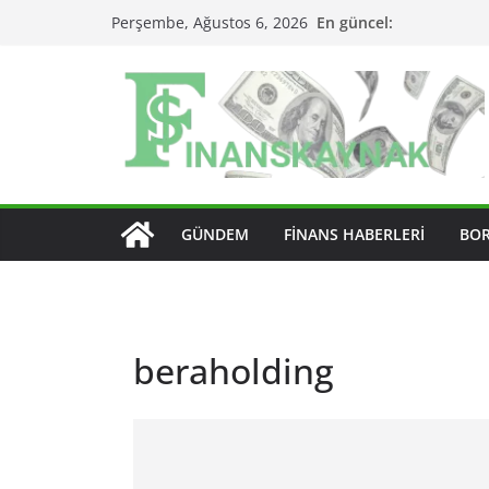
Skip
En güncel:
Perşembe, Ağustos 6, 2026
to
content
GÜNDEM
FINANS HABERLERI
BO
beraholding