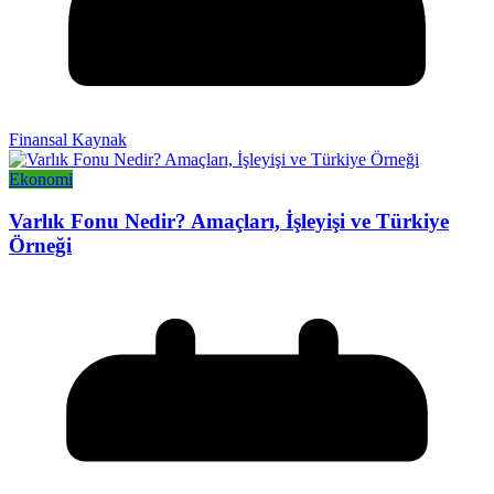
Finansal Kaynak
Ekonomi
Varlık Fonu Nedir? Amaçları, İşleyişi ve Türkiye
Örneği