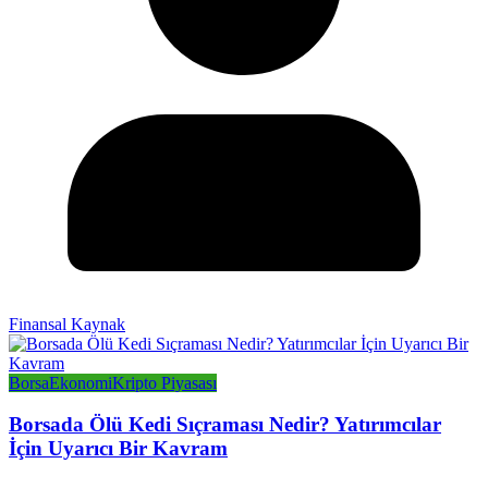
Finansal Kaynak
Borsa
Ekonomi
Kripto Piyasası
Borsada Ölü Kedi Sıçraması Nedir? Yatırımcılar
İçin Uyarıcı Bir Kavram