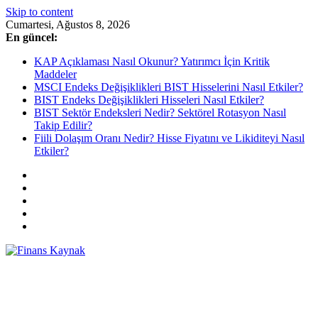
Skip to content
Cumartesi, Ağustos 8, 2026
En güncel:
KAP Açıklaması Nasıl Okunur? Yatırımcı İçin Kritik
Maddeler
MSCI Endeks Değişiklikleri BIST Hisselerini Nasıl Etkiler?
BIST Endeks Değişiklikleri Hisseleri Nasıl Etkiler?
BIST Sektör Endeksleri Nedir? Sektörel Rotasyon Nasıl
Takip Edilir?
Fiili Dolaşım Oranı Nedir? Hisse Fiyatını ve Likiditeyi Nasıl
Etkiler?