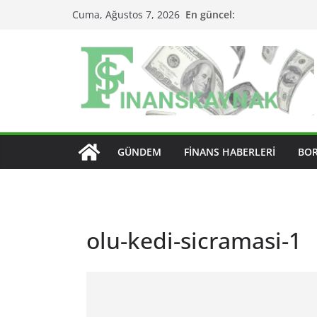
Skip
En güncel:
Cuma, Ağustos 7, 2026
to
content
GÜNDEM
FINANS HABERLERI
BO
olu-kedi-sicramasi-1