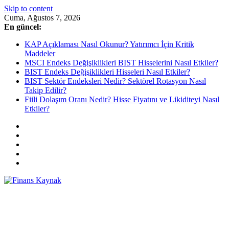
Skip to content
Cuma, Ağustos 7, 2026
En güncel:
KAP Açıklaması Nasıl Okunur? Yatırımcı İçin Kritik
Maddeler
MSCI Endeks Değişiklikleri BIST Hisselerini Nasıl Etkiler?
BIST Endeks Değişiklikleri Hisseleri Nasıl Etkiler?
BIST Sektör Endeksleri Nedir? Sektörel Rotasyon Nasıl
Takip Edilir?
Fiili Dolaşım Oranı Nedir? Hisse Fiyatını ve Likiditeyi Nasıl
Etkiler?