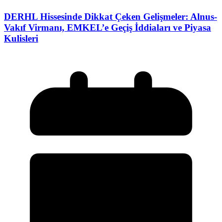
DERHL Hissesinde Dikkat Çeken Gelişmeler: Alnus-
Vakıf Virmanı, EMKEL’e Geçiş İddiaları ve Piyasa
Kulisleri