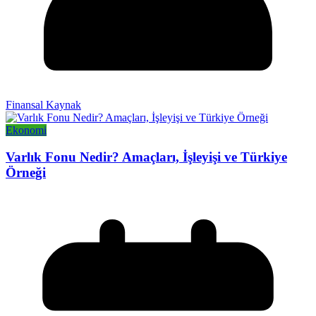
Finansal Kaynak
Ekonomi
Varlık Fonu Nedir? Amaçları, İşleyişi ve Türkiye
Örneği