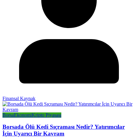
Finansal Kaynak
Borsa
Ekonomi
Kripto Piyasası
Borsada Ölü Kedi Sıçraması Nedir? Yatırımcılar
İçin Uyarıcı Bir Kavram