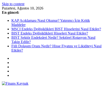
Skip to content
Pazartesi, Ağustos 10, 2026
En güncel:
KAP Açıklaması Nasıl Okunur? Yatırımcı İçin Kritik
Maddeler
MSCI Endeks Değişiklikleri BIST Hisselerini Nasıl Etkiler?
BIST Endeks Değişiklikleri Hisseleri Nasıl Etkiler?
BIST Sektör Endeksleri Nedir? Sektörel Rotasyon Nasıl
Takip Edilir?
Fiili Dolaşım Oranı Nedir? Hisse Fiyatını ve Likiditeyi Nasıl
Etkiler?