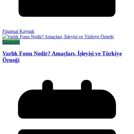
Finansal Kaynak
Ekonomi
Varlık Fonu Nedir? Amaçları, İşleyişi ve Türkiye
Örneği