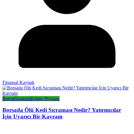
Finansal Kaynak
Borsa
Ekonomi
Kripto Piyasası
Borsada Ölü Kedi Sıçraması Nedir? Yatırımcılar
İçin Uyarıcı Bir Kavram