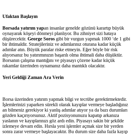
Ufaktan Başlayın
Borsada yatırım yap
an insanlar genelde gözünü karartıp büyük
oynayarak köşeyi dönmeyi planlıyor. Bu zihniyet sizi hataya
düşürecektir.
George Soros
gibi bir vurgun yapmak 1000 ‘de 1 gibi
bir ihtimaldir. Stratejileriniz ve adımlarınız oturana kadar küçük
adımlar atın. Büyük paralar riske etmeyin. Eğer böyle bir risk
alıyorsanız bu yatırımınızın başarılı olma ihtimali daha düşüktür.
Borsanın çalışma mantığını ve piyasayı çözene kadar küçük
rakamlar üzerinden oynamanız daha mantıklı olacaktır.
Yeri Geldiği Zaman Ara Verin
Borsa üzerinden yatırım yapmak bilgi ve tecrübe gerektirmektedir.
İşlemlerinizi yaparken sürekli olarak kayıplar vermeye başladığınız
an bilmeniz gerekiyor ki yanlış adımlar atıyor ya da bazı durumları
gözden kaçırıyorsunuz. Aktif pozisyonunuzu kapatıp arkanıza
yaslanın ve kayıplarınızı göz ardı edin. Piyasayı sakin bir şekilde
izlemeye devam edin. Hırsla yeni işlemler açmak size bir yerden
sonra zarar vermeye başlayacaktır. Bu durum size daha fazla kayıp