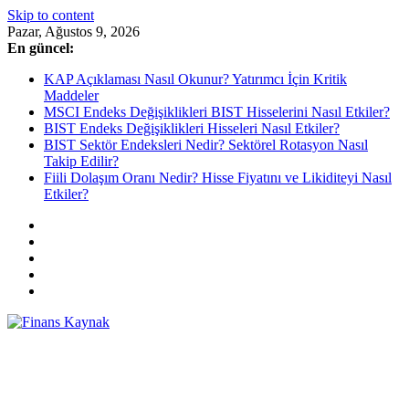
Skip to content
Pazar, Ağustos 9, 2026
En güncel:
KAP Açıklaması Nasıl Okunur? Yatırımcı İçin Kritik
Maddeler
MSCI Endeks Değişiklikleri BIST Hisselerini Nasıl Etkiler?
BIST Endeks Değişiklikleri Hisseleri Nasıl Etkiler?
BIST Sektör Endeksleri Nedir? Sektörel Rotasyon Nasıl
Takip Edilir?
Fiili Dolaşım Oranı Nedir? Hisse Fiyatını ve Likiditeyi Nasıl
Etkiler?