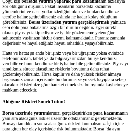
Çoğu kişi
borsada yatırım yaparak para kazanma
nın fazlasıyla
zor olduğunu düşünür. Fakat insanların borsadaki kazanma
yöntemlerini ve nasıl yollar izlediğini okur ve bunları kendinize
tecrübe haline getirebilirseniz aslında ne kadar kolay olduğunu
görebilirsiniz.
Borsa üzerinden yatırım gerçekleştirmek
yalnızca
cebi dolu para babalarına özgü bir durum değildir. Eğer sürekli
olarak piyasayı takip ediyor ve iyi bir gözlemleme yeteneğine
sahipseniz vasfınızın hiçbir önemi kalmamaktadır. Paranız zamanla
değerlenir ve hayal ettiğiniz hayatı rahatlıkla yaşayabilirsiniz.
Hatta ve hattat şu anda bir işiniz veya bir uğraşınız yoksa evinizde
telefonunuzdan, tablet ya da bilgisayarınızdan bu işe kendinizi
verebilir ve bunu kendinize bir iş haline bile getirebilirsiniz. Piyasayı
tanıdığınız sürece alacağınız risklerin boyutunu daha rahat
gözlemleyebilirsiniz. Hırsa kapılır ve daha yüksek riskler almaya
başlarsanız zaman içerisinde bu durum size yüksek kayıplara sebep
olacaktır. Hislerinize göre hareket etmek sizi bu oyunda kaybetmeye
mahkum edecektir.
Aldığınız Riskleri Sınırlı Tutun!
Borsa üzerinde yatırım
larınızı gerçekleştirirken
para kazanma
nın
yanı sıra alacağınız riskler üzerinde odaklanmanız gerekmektedir.
Borsayı tanıdıktan sonra alacağınız riskleri tanımalısınız. İşin içine
para giren her olay içerisinde risk bulunmaktadır. Borsa ‘da aynı