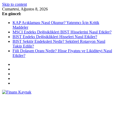
Skip to content
Cumartesi, Ağustos 8, 2026
En güncel:
KAP Açıklaması Nasıl Okunur? Yatırımcı İçin Kritik
Maddeler
MSCI Endeks Değişiklikleri BIST Hisselerini Nasıl Etkiler?
BIST Endeks Değişiklikleri Hisseleri Nasıl Etkiler?
BIST Sektör Endeksleri Nedir? Sektörel Rotasyon Nasıl
Takip Edilir?
Fiili Dolaşım Oranı Nedir? Hisse Fiyatını ve Likiditeyi Nasıl
Etkiler?