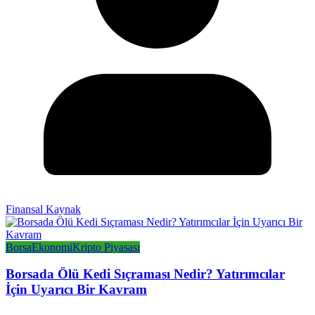
Finansal Kaynak
Borsa
Ekonomi
Kripto Piyasası
Borsada Ölü Kedi Sıçraması Nedir? Yatırımcılar
İçin Uyarıcı Bir Kavram