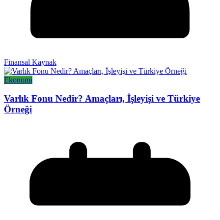
Finansal Kaynak
Ekonomi
Varlık Fonu Nedir? Amaçları, İşleyişi ve Türkiye
Örneği